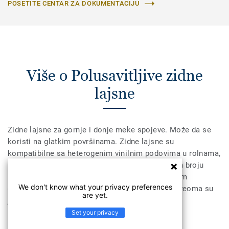
POSETITE CENTAR ZA DOKUMENTACIJU
Više o Polusavitljive zidne
lajsne
Zidne lajsne za gornje i donje meke spojeve. Može da se
koristi na glatkim površinama. Zidne lajsne su
kompatibilne sa heterogenim vinilnim podovima u rolnama,
kao i sa LVT. Zidne lajsne dostupne su u velikom broju
boja, pa se lako mogu uskladiti sa Tarkett podnim
We don't know what your privacy preferences
oblogama. Zahvaljujući polusavitljivoj strukturi veoma su
are yet.
jednostavne za ugradnju.
Set your privacy