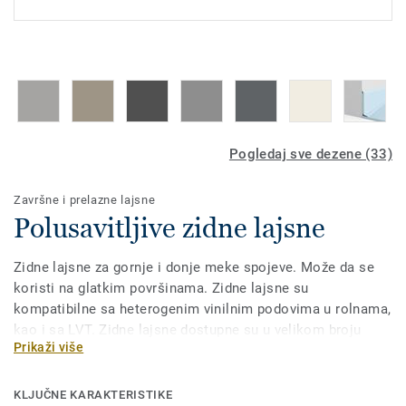
Pogledaj sve dezene (33)
Završne i prelazne lajsne
Polusavitljive zidne lajsne
Zidne lajsne za gornje i donje meke spojeve. Može da se
koristi na glatkim površinama. Zidne lajsne su
kompatibilne sa heterogenim vinilnim podovima u rolnama,
kao i sa LVT. Zidne lajsne dostupne su u velikom broju
Prikaži više
boja, pa se lako mogu uskladiti sa Tarkett podnim
oblogama. Zahvaljujući polusavitljivoj strukturi veoma su
jednostavne za ugradnju.
KLJUČNE KARAKTERISTIKE