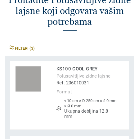
lajsne koji odgovara vašim
potrebama
FILTERI (3)
KS100 COOL GREY
Polusavitljive zidne lajsne
Ref. 206010031
Format
v 10 cm × D 250 cm × š 0 mm
× Ø 0 mm
Ukupna debljina 12,8
mm