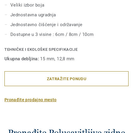
Veliki izbor boja
Jednostavna ugradnja
Jednostavno čišćenje i održavanje
Dostupne u 3 visine : 6cm / 8cm / 10cm
TEHNIČKE I EKOLOŠKE SPECIFIKACIJE
Ukupna debljina:
15 mm, 12,8 mm
ZATRAŽITE PONUDU
Pronađite prodajno mesto
Pronađite Polusavitljive zidne