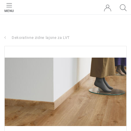
MENU
Dekorativne zidne lajsne za LVT