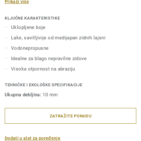
Prikaži više
visine - 6 mm i 8 mm (Ultimate asortiman) i u
odgovarajućim bojama za savršenu završnu obradu.
Dekorativne zidne lajsne su kompatibilne sa LVT podovima
KLJUČNE KARAKTERISTIKE
(lepljenje, klik sistem i loose-lay).
Uklopljene boje
Lake, savitljivije od medijapan zidnih lajsni
Vodonepropusne
Idealne za blago nepravilne zidove
Visoka otpornost na abraziju
TEHNIČKE I EKOLOŠKE SPECIFIKACIJE
Ukupna debljina:
10 mm
ZATRAŽITE PONUDU
Dodati u alat za poređenje