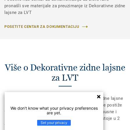
pronašli sve materijale za preuzimanje iz Dekorativne zidne
lajsne za LVT
POSETITE CENTAR ZA DOKUMENTACIJU
Više o Dekorativne zidne lajsne
za LVT
Dekorativne lajsne za LVT su kompaktne PVC zidne lajsne
sa dekorativnim slojem i PUR tretmanom čime se postiže
We don't know what your privacy preferences
visoka otpornost na abraziju. One su vodonepropusne i
are yet.
mogu biti potopljene i do 72h bez oštećenja. Postoje u 2
Set your privacy
visine - 6 mm i 8 mm (Ultimate asortiman) i u