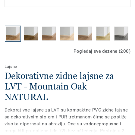
Pogledaj sve dezene (200)
Lajsne
Dekorativne zidne lajsne za
LVT - Mountain Oak
NATURAL
Dekorativne lajsne za LVT su kompaktne PVC zidne lajsne
sa dekorativnim slojem i PUR tretmanom čime se postiže
visoka otpornost na abraziju. One su vodonepropusne i
mogu biti potopljene i do 72h bez oštećenja. Postoje u 2