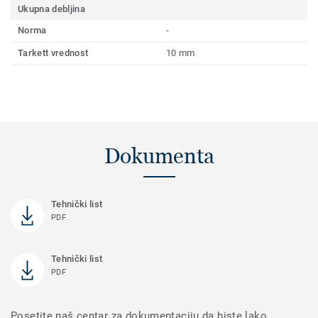
Ukupna debljina
Norma
-
Tarkett vrednost
10 mm
Dokumenta
Tehnički list
PDF
Tehnički list
PDF
Posetite naš centar za dokumentaciju da biste lako