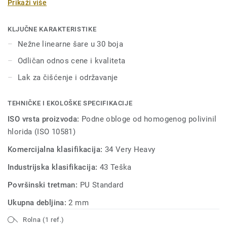
Prikaži više
održavanje. Idealan je za zdravstvene i obrazovne ustanove,
ustanove za negu starijih lica, kao i za projekte socijalnog
stanovanja.
KLJUČNE KARAKTERISTIKE
Nežne linearne šare u 30 boja
Odličan odnos cene i kvaliteta
Lak za čišćenje i održavanje
TEHNIČKE I EKOLOŠKE SPECIFIKACIJE
ISO vrsta proizvoda:
Podne obloge od homogenog polivinil
hlorida (ISO 10581)
Komercijalna klasifikacija:
34 Very Heavy
Industrijska klasifikacija:
43 Teška
Površinski tretman:
PU Standard
Ukupna debljina:
2 mm
Rolna (1 ref.)