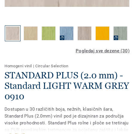
Pogledaj sve dezene (30)
Homogeni vinil
|
Circular Selection
STANDARD PLUS (2.0 mm) -
Standard LIGHT WARM GREY
0910
Dostupan u 30 različitih boja, nežnih, klasičnih šara,
Standard Plus (2.0mm) vinil pod je dizajniran za područja
visoke prohodnosti. Standard Plus rolne i ploče se tretiraju
sa PUR površinskim tretmanom za pojačanu zaštitu i lakše