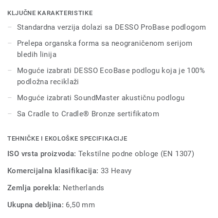
vibrantnijih opcija - plava, plavozelena, tamnonarandžasta,
svetlonarandžasta i zelena - daju podu moćan karakter.
KLJUČNE KARAKTERISTIKE
Svaka od boja DESSO Essence Structure se može lako
Standardna verzija dolazi sa DESSO ProBase podlogom
kombinovati sa DESSO Essence, DESSO Essence Stripe i
Prelepa organska forma sa neograničenom serijom
DESSO Essence Maze, nudeći neograničen broj
bledih linija
mogućnosti.
Moguće izabrati DESSO EcoBase podlogu koja je 100%
podložna reciklaži
Moguće izabrati SoundMaster akustičnu podlogu
Sa Cradle to Cradle® Bronze sertifikatom
TEHNIČKE I EKOLOŠKE SPECIFIKACIJE
ISO vrsta proizvoda:
Tekstilne podne obloge (EN 1307)
Komercijalna klasifikacija:
33 Heavy
Zemlja porekla:
Netherlands
Ukupna debljina:
6,50 mm