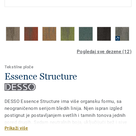
Pogledaj sve dezene (12)
Tekstilne ploče
Essence Structure
DESSO Essence Structure ima više organsku formu, sa
neograničenom serijom bledih linija. Njen ispran izgled
postignut je postavljanjem svetlih i tamnih tonova jednih
pored drugih. Sedam neutralnih boja, uključijući bež i sive
Prikaži više
nijanse, kreiraju suptilan ali interesantan efekat, dok pet