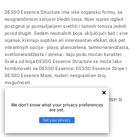
DESSO Essence Structure ima više organsku formu, sa
neograničenom serijom bledih linija. Njen ispran izgled
postignut je postavljanjem svetlih i tamnih tonova jednih
pored drugih. Sedam neutralnih boja, uključijući bež i sive
nijanse, kreiraju suptilan ali interesantan efekat, dok pet
vibrantnijih opcija - plava, plavozelena, tamnonarandžasta,
svetlonarandžasta i zelena - daju podu moćan karakter.
Svaka od boja DESSO Essence Structure se može lako
kombinovati sa DESSO Essence, DESSO Essence Stripe i
DESSO Essence Maze, nudeći neograničen broj
mogućnosti.
Essence Structure je pogodan za primene u
We don't know what your privacy preferences
are yet.
Poslovni prostori
Set your privacy