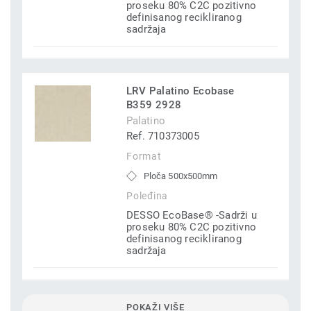
proseku 80% C2C pozitivno
definisanog recikliranog
sadržaja
LRV Palatino Ecobase
B359 2928
Palatino
Ref. 710373005
Format
Ploča 500x500mm
Poleđina
DESSO EcoBase® -Sadrži u
proseku 80% C2C pozitivno
definisanog recikliranog
sadržaja
POKAŽI VIŠE