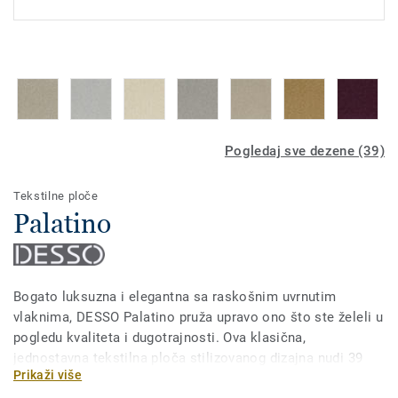
Pogledaj sve dezene (39)
Tekstilne ploče
Palatino
Bogato luksuzna i elegantna sa raskošnim uvrnutim
vlaknima, DESSO Palatino pruža upravo ono što ste želeli u
pogledu kvaliteta i dugotrajnosti. Ova klasična,
jednostavna tekstilna ploča stilizovanog dizajna nudi 39
Prikaži više
upečatljivih i modernih kombinacija boja od antracita, sivih