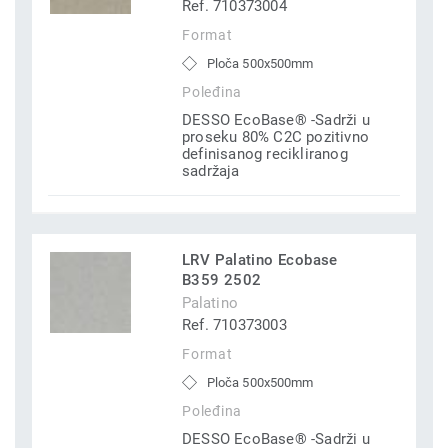
Ref. 710373004
Format
Ploča 500x500mm
Poleđina
DESSO EcoBase® -Sadrži u
proseku 80% C2C pozitivno
definisanog recikliranog
sadržaja
LRV Palatino Ecobase
B359 2502
Palatino
Ref. 710373003
Format
Ploča 500x500mm
Poleđina
DESSO EcoBase® -Sadrži u