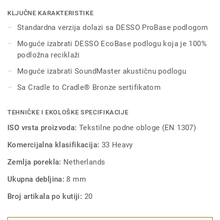
i bež, do vibrantnih boja poput crvene, narandžaste, plave i
ljubičaste. Pruža vam se neograničen broj mogućnosti za
KLJUČNE KARAKTERISTIKE
kreiranje jedinstvenih i jarkih enterijera.
Standardna verzija dolazi sa DESSO ProBase podlogom
Moguće izabrati DESSO EcoBase podlogu koja je 100%
podložna reciklaži
Moguće izabrati SoundMaster akustičnu podlogu
Sa Cradle to Cradle® Bronze sertifikatom
TEHNIČKE I EKOLOŠKE SPECIFIKACIJE
ISO vrsta proizvoda:
Tekstilne podne obloge (EN 1307)
Komercijalna klasifikacija:
33 Heavy
Zemlja porekla:
Netherlands
Ukupna debljina:
8 mm
Broj artikala po kutiji:
20