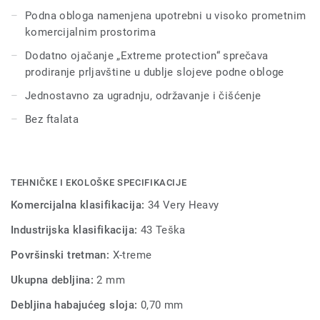
Podna obloga namenjena upotrebni u visoko prometnim
Stella je proizvedena pomoću nove tehnologije, sa
komercijalnim prostorima
plastifikatorima bez ftalata. Ovi plastifikatori su bezbedni
za proizvodnju posuda za hranu, a odobreni su i za
Dodatno ojačanje „Extreme protection“ sprečava
proizvodnju igračaka koje deca mogu da stavljaju u usta.
prodiranje prljavštine u dublje slojeve podne obloge
Jednostavno za ugradnju, održavanje i čišćenje
Kao i sve Tarkett kolekcije, proizvod je dodatno zaštićen
lakom „Extreme protection“, koji sprečava da prljavština
Bez ftalata
prodre u dublje slojeve podne obloge, zahvaljujući čemu je
održavanje i čišćenje poda jednostavnije. Zahvaljujući ovoj
dodatnoj vrednosti, pod duže izgleda kao nov.
TEHNIČKE I EKOLOŠKE SPECIFIKACIJE
Komercijalna klasifikacija:
34 Very Heavy
Industrijska klasifikacija:
43 Teška
Površinski tretman:
X-treme
Ukupna debljina:
2 mm
Debljina habajućeg sloja:
0,70 mm