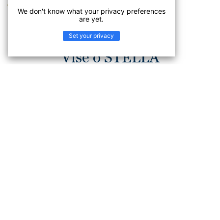
OPŠIRNIJE
We don't know what your privacy preferences
are yet.
Set your privacy
Više o STELLA
Sa zadovoljstvom vam predstavljamo novu kolekciju Stella,
ekonomično i pristupačno rešenje za komercijalne
prostore. Reč je o 10 odabranih, modernih boja dobro
poznatog i popularnog apstraktnog dezena, ukupne debljine
od 2mm, sa transparentnim slojem od 0,7mm. Ovaj
proizvod ima mehanički preg i rolne se isporučuju u
dimenzijama 2mx25m (15 – 25m).
Stella je proizvedena pomoću nove tehnologije, sa
plastifikatorima bez ftalata. Ovi plastifikatori su bezbedni
za proizvodnju posuda za hranu, a odobreni su i za
proizvodnju igračaka koje deca mogu da stavljaju u usta.