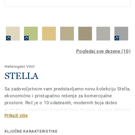
Pogledaj sve dezene (10)
Heterogeni Vinil
STELLA
Sa zadovoljstvom vam predstavljamo novu kolekciju Stella,
ekonomično i pristupačno rešenje za komercijalne
prostore. Reč je o 10 odabranih, modernih boja dobro
poznatog i popularnog apstraktnog dezena, ukupne debljine
Prikaži više
od 2mm, sa transparentnim slojem od 0,7mm. Ovaj
proizvod ima mehanički preg i rolne se isporučuju u
dimenzijama 2mx25m (15 – 25m).
KLJUČNE KARAKTERISTIKE