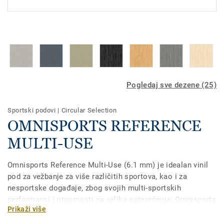
Pogledaj sve dezene (25)
Sportski podovi
|
Circular Selection
OMNISPORTS REFERENCE
MULTI-USE
Omnisports Reference Multi-Use (6.1 mm) je idealan vinil
pod za vežbanje za više različitih sportova, kao i za
nesportske događaje, zbog svojih multi-sportskih
performansi i otpornosti na velika opterećenja. Omnisports
Prikaži više
Reference Multi-Use je u skladu sa P1 prema EN 14904
standardu sa ≥25% apsorpcijom udarca. Ovaj asortiman