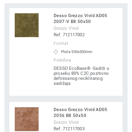
Desso Grezzo Vivid AD05
2007-V B8 50x50
Grezzo Vivid
Ref. 712117002
Format
Ploča 500x500mm
Poleđina
DESSO EcoBase® -Sadrži u
proseku 80% C2C pozitivno
definisanog recikliranog
sadržaja
Desso Grezzo Vivid AD05
2056 B8 50x50
Grezzo Vivid
Ref. 712117003