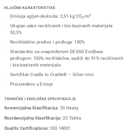
oživljavajući prigušene neutralne tonove. Čvrsto, nepravilno
tkanje formira razigranu, rebrastu teksturu. Grezzo Vivid je
KLJUČNE KARAKTERISTIKE
dizajniran da savršeno ide uz Desso Grezzo Bloom. Osam
2
Emisija ugljen-dioksida: 2,51 kg CO
/m
2
modernih boja iz svake kolekcije predstavljaju dodatak
Ukupan udeo recikliranih i bio-baziranih materijala:
postojećoj Desso Grezzo kolekciji kako bi vam ponudile
53,3%
još više kreativne slobode prilikom dizajniranja vašeg
prostora.
Reciklabilno predivo i podloga: 100%
Standardno sa unapređenom DESSO EcoBase
podlogom: 100% reciklabilna, sadrži do 91% recikliranih
i bio-baziranih materijala
Sertifikat Cradle to Cradle® – Silver nivo
Proizvedeno u Evropi
TEHNIČKE I EKOLOŠKE SPECIFIKACIJE
Komercijalna klasifikacija:
33 Heavy
Rezidencijalna klasifikacija:
23 Teška
Quality Certifications:
ISO 14001