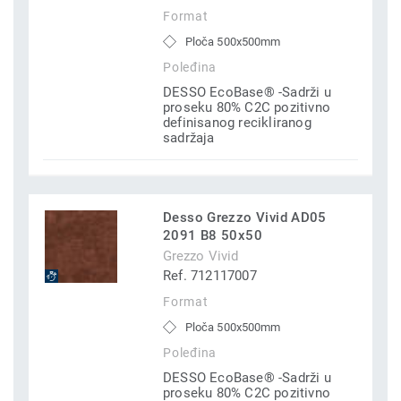
Format
Ploča 500x500mm
Poleđina
DESSO EcoBase® -Sadrži u
proseku 80% C2C pozitivno
definisanog recikliranog
sadržaja
Desso Grezzo Vivid AD05
2091 B8 50x50
Grezzo Vivid
Ref. 712117007
Format
Ploča 500x500mm
Poleđina
DESSO EcoBase® -Sadrži u
proseku 80% C2C pozitivno