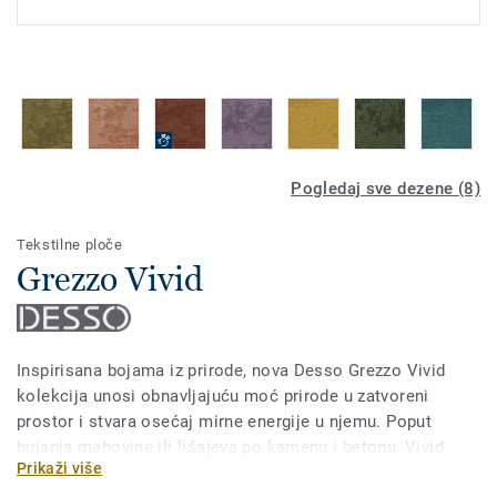
Pogledaj sve dezene (8)
Tekstilne ploče
Grezzo Vivid
Inspirisana bojama iz prirode, nova Desso Grezzo Vivid
kolekcija unosi obnavljajuću moć prirode u zatvoreni
prostor i stvara osećaj mirne energije u njemu. Poput
bujanja mahovine ili lišajeva po kamenu i betonu, Vivid
Prikaži više
hvata lepotu i živost prirode koja oduzima dah,