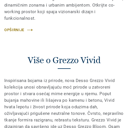
dinamičnim zonama i urbanim ambijentom. Otkrijte co-
working prostor koji spaja vizionarski dizajn i
funkcionalnost.
OPŠIRNIJE
Više o Grezzo Vivid
Inspirisana bojama iz prirode, nova Desso Grezzo Vivid
kolekcija unosi obnavljajuću moć prirode u zatvoreni
prostor i stvara osećaj mirne energije u njemu. Poput
bujanja mahovine ili lišajeva po kamenu i betonu, Vivid
hvata lepotu i živost prirode koja oduzima dah,
oživljavajući prigušene neutralne tonove. Čvrsto, nepravilno
tkanje formira razigranu, rebrastu teksturu. Grezzo Vivid je
dizajniran da savršeno ide uz Desso Grezzo Bloom. Osam