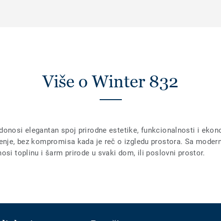
Više o Winter 832
donosi elegantan spoj prirodne estetike, funkcionalnosti i eko
šenje, bez kompromisa kada je reč o izgledu prostora. Sa mode
osi toplinu i šarm prirode u svaki dom, ili poslovni prostor.