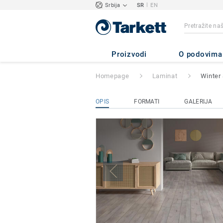
|
Srbija
SR
EN
Winter 832
Proizvodi
O podovima
Homepage
Laminat
Winter
OPIS
FORMATI
GALERIJA