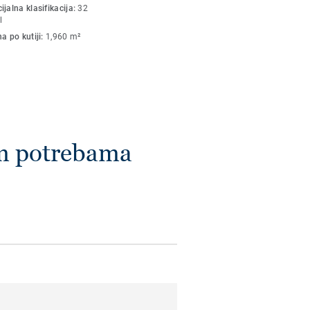
jalna klasifikacija:
32
l
a po kutiji:
1,960 m²
im potrebama