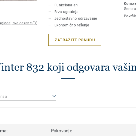
Komerci
Funkcionalan
Genera
Brza ugradnja
Površin
Jednostavno održavanje
gledaj sve dezene (3)
Ekonomično rešenje
ZATRAŽITE PONUDU
inter 832 koji odgovara vaš
ansa
rmat
Pakovanje