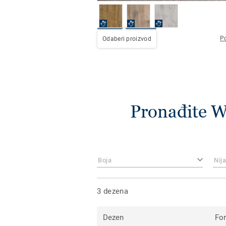
Po
Odaberi proizvod
Pronađite W
Boja
Nij
3 dezena
Dezen
Fo