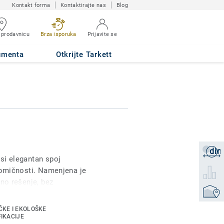
Kontakt forma
Kontaktirajte nas
Blog
 prodavnicu
Brza isporuka
Prijavite se
umenta
Otkrijte Tarkett
din
Zatraži
si elegantan spoj
nomičnosti. Namenjena je
Izaberi
ano rešenje, bez
Pronađi
ora. Sa modernim
, ova kolekcija donosi
ČKE I EKOLOŠKE
slovni prostor.
FIKACIJE