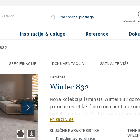
Napredna pretraga
Pronađite
Inspiracija & usluge
Reference
Dok
 832
SPECIFIKACIJE
DOKUMENTACIJA
SAZNAJTE VIŠE
Laminat
Winter 832
Nova kolekcija laminata Winter 832 dono
prirodne estetike, funkcionalnosti i eko
projektima koji traže dugotrajno i pouzd
Prikaži više
kompromisa kada je reč o izgledu prost
dezenima inspirisanim teksturama drveta
KLJUČNE KARAKTERISTIKE
TEHNI
toplinu i šarm prirode u svaki dom, ili po
SPECI
Prirodan izgled drveta