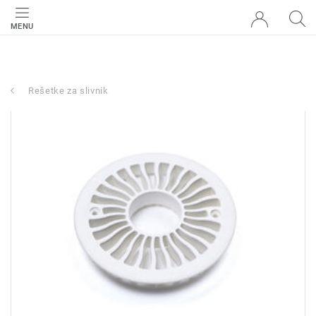
MENU
Rešetke za slivnik