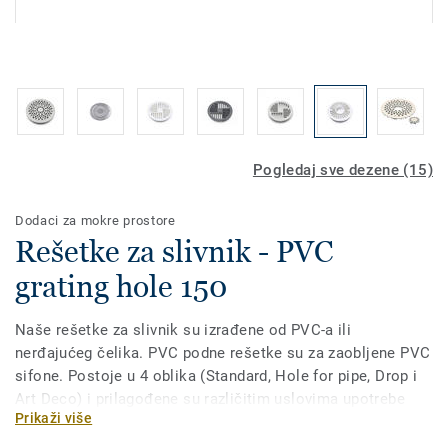
Pogledaj sve dezene (15)
Dodaci za mokre prostore
Rešetke za slivnik - PVC
grating hole 150
Naše rešetke za slivnik su izrađene od PVC-a ili
nerđajućeg čelika. PVC podne rešetke su za zaobljene PVC
sifone. Postoje u 4 oblika (Standard, Hole for pipe, Drop i
Art Deco) i prilagođene su različitim uslovima upotrebe
Prikaži više
(izlaz, visina, prečnik i protok). Rešetke za slivnik od
nerđajućeg čelika su takođe za zaobljene PVC sifone i