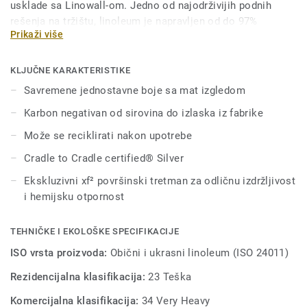
usklade sa Linowall-om. Jedno od najodrživijih podnih
rešenja na tržištu, linoleum je napravljen od do 97%
Prikaži više
prirodnih sirovina. Obrađen je jedinstvenom zaštitom
površine xf² za ekstremnu izdržljivost, lako čišćenje i
isplativo održavanje.
KLJUČNE KARAKTERISTIKE
Savremene jednostavne boje sa mat izgledom
Karbon negativan od sirovina do izlaska iz fabrike
Može se reciklirati nakon upotrebe
Cradle to Cradle certified® Silver
Ekskluzivni xf² površinski tretman za odličnu izdržljivost
i hemijsku otpornost
TEHNIČKE I EKOLOŠKE SPECIFIKACIJE
ISO vrsta proizvoda:
Obični i ukrasni linoleum (ISO 24011)
Rezidencijalna klasifikacija:
23 Teška
Komercijalna klasifikacija:
34 Very Heavy