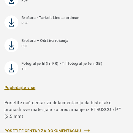
PDF
Brošura - Tarkett Lino asortiman
PDF
Brošura – Održiva rešenja
PDF
Fotografije tif(fr_FR) - Tif fotografije (en_GB)
TIF
Pogledajte više
Posetite naš centar za dokumentaciju da biste lako
pronašli sve materijale za preuzimanje iz ETRUSCO xf²™
(2.5 mm)
POSETITE CENTAR ZA DOKUMENTACIJU