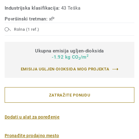
Industrijska klasifikacija:
43 Teška
Površinski tretman:
xf²
Rolna (1 ref.)
Ukupna emisija ugljen-dioksida
2
-1.92 kg CO
/m
2
EMISIJA UGLJEN-DIOKSIDA MOG PROJEKTA
ZATRAŽITE PONUDU
Dodati u alat za poređenje
Pronađite prodajno mesto