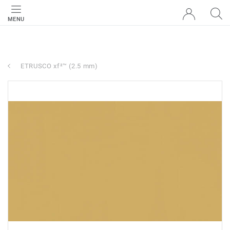
MENU
ETRUSCO xf²™ (2.5 mm)