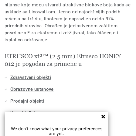
nijanse koje mogu stvarati atraktivne blokove boja kada se
usklade sa Linowall-om. Jedno od najodrživijih podnih
rešenja na tržištu, linoleum je napravljen od do 97%
prirodnih sirovina. Obrađen je jedinstvenom zaštitom
površine xf² za ekstremnu izdržljivost, lako čišćenje i
isplativo održavanje.
ETRUSCO xf²™ (2.5 mm) Etrusco HONEY
012 je pogodan za primene u
Zdravstveni objekti
Obrazovne ustanove
Prodajni objekti
Ugostiteljstvo
Stambeni objekti
We don't know what your privacy preferences
are yet.