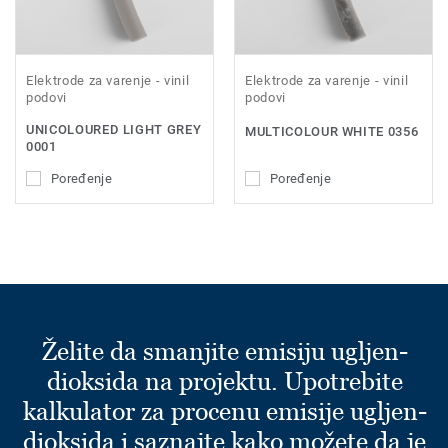
Elektrode za varenje - vinil
Elektrode za varenje - vinil
podovi
podovi
UNICOLOURED LIGHT GREY
MULTICOLOUR WHITE 0356
0001
Poređenje
Poređenje
Želite da smanjite emisiju ugljen-
dioksida na projektu. Upotrebite
kalkulator za procenu emisije ugljen-
dioksida i saznajte kako možete da je