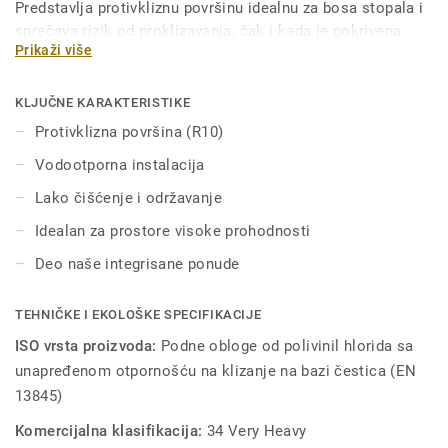
Predstavlja protivkliznu površinu idealnu za bosa stopala i
sprečava rizik od proklizavanja, čak i kada je pokrivena
Prikaži više
vodom i sapunom. A kako bi se pod uvek održavao čistim,
naš Safety Clean cx tretman štiti površinu od fleka i
olakšava održavanje. Njegovih 16 boja su specijalno
KLJUČNE KARAKTERISTIKE
dizajnirane za uklapanje sa drugim proizvodima i dodacima
Protivklizna površina (R10)
iz iQ Granit kolekcije.
Vodootporna instalacija
Lako čišćenje i održavanje
Idealan za prostore visoke prohodnosti
Deo naše integrisane ponude
TEHNIČKE I EKOLOŠKE SPECIFIKACIJE
ISO vrsta proizvoda:
Podne obloge od polivinil hlorida sa
unapređenom otpornošću na klizanje na bazi čestica (EN
13845)
Komercijalna klasifikacija:
34 Very Heavy