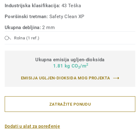
Industrijska klasifikacija:
43 Teška
Površinski tretman:
Safety Clean XP
Ukupna debljina:
2 mm
Rolna (1 ref.)
Ukupna emisija ugljen-dioksida
2
1.81 kg CO
/m
2
EMISIJA UGLJEN-DIOKSIDA MOG PROJEKTA
ZATRAŽITE PONUDU
Dodati u alat za poređenje