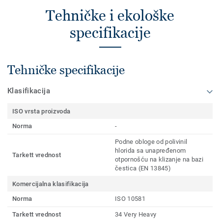
Tehničke i ekološke
specifikacije
Tehničke specifikacije
Klasifikacija
ISO vrsta proizvoda
Norma
-
Podne obloge od polivinil
hlorida sa unapređenom
Tarkett vrednost
otpornošću na klizanje na bazi
čestica (EN 13845)
Komercijalna klasifikacija
Norma
ISO 10581
Tarkett vrednost
34 Very Heavy