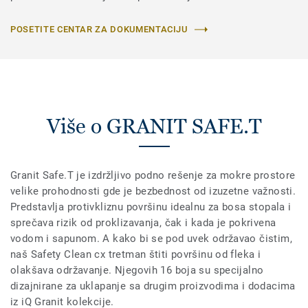
POSETITE CENTAR ZA DOKUMENTACIJU
Više o GRANIT SAFE.T
Granit Safe.T je izdržljivo podno rešenje za mokre prostore
velike prohodnosti gde je bezbednost od izuzetne važnosti.
Predstavlja protivkliznu površinu idealnu za bosa stopala i
sprečava rizik od proklizavanja, čak i kada je pokrivena
vodom i sapunom. A kako bi se pod uvek održavao čistim,
naš Safety Clean cx tretman štiti površinu od fleka i
olakšava održavanje. Njegovih 16 boja su specijalno
dizajnirane za uklapanje sa drugim proizvodima i dodacima
iz iQ Granit kolekcije.