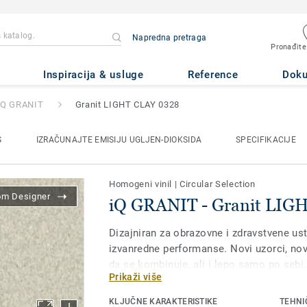
Napredna pretraga
Pronađite
nit LIGHT CLAY 0328
Inspiracija & usluge
Reference
Dok
iQ GRANIT
Granit LIGHT CLAY 0328
S
IZRAČUNAJTE EMISIJU UGLJEN-DIOKSIDA
SPECIFIKACIJE
Homogeni vinil
|
Circular Selection
om Designer
iQ GRANIT - Granit LIG
Dizajniran za obrazovne i zdravstvene ust
izvanredne performanse. Novi uzorci, nov
da se kombinuje, ali i lepo samo po sebi.
Prikaži više
ekstremnu izdržljivost, kao i vrhunsku ot
mrlje i habanje za sve oblasti sa veliki
KLJUČNE KARAKTERISTIKE
TEHNI