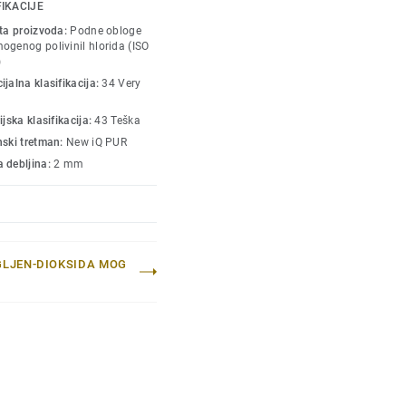
no je jednostavno suvo
FIKACIJE
izgled. Zahvaljujući nizu
sta proizvoda:
Podne obloge
ći akustične, statičke
ogenog polivinil hlorida (ISO
)
iQ Granit je prava
jalna klasifikacija:
34 Very
deo naše kružne
ijska klasifikacija:
43 Teška
nski tretman:
New iQ PUR
 debljina:
2 mm
GLJEN-DIOKSIDA MOG