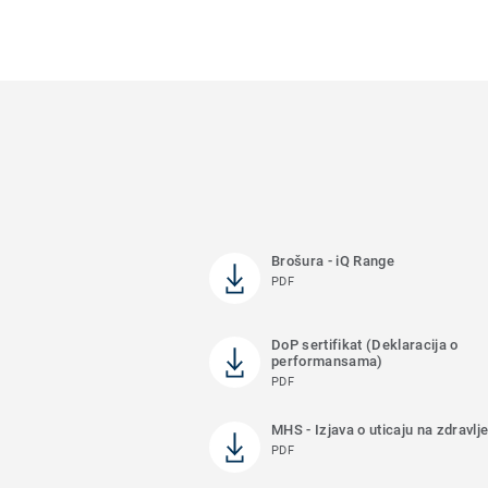
Brošura - iQ Range
PDF
DoP sertifikat (Deklaracija o
performansama)
PDF
MHS - Izjava o uticaju na zdravl
PDF