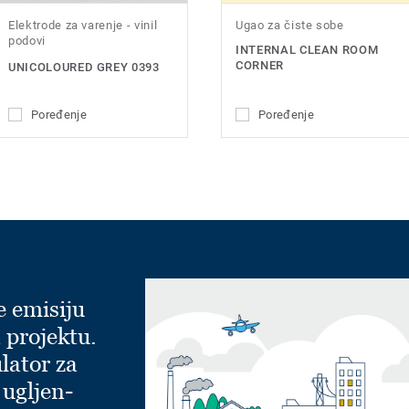
Elektrode za varenje - vinil
Ugao za čiste sobe
podovi
INTERNAL CLEAN ROOM
CORNER
UNICOLOURED GREY 0393
Poređenje
Poređenje
e emisiju
 projektu.
lator za
 ugljen-