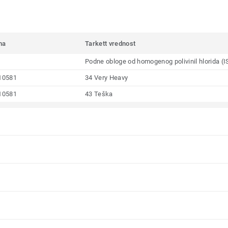
ma
Tarkett vrednost
Podne obloge od homogenog polivinil hlorida (
10581
34 Very Heavy
10581
43 Teška