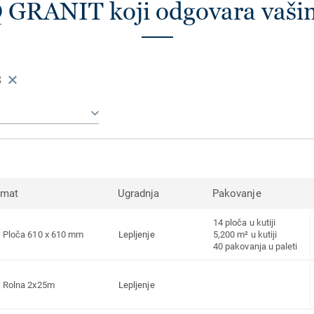
Q GRANIT koji odgovara vaš
8
rmat
Ugradnja
Pakovanje
14 ploča u kutiji
Ploča 610 x 610 mm
Lepljenje
5,200 m² u kutiji
40 pakovanja u paleti
Rolna 2x25m
Lepljenje