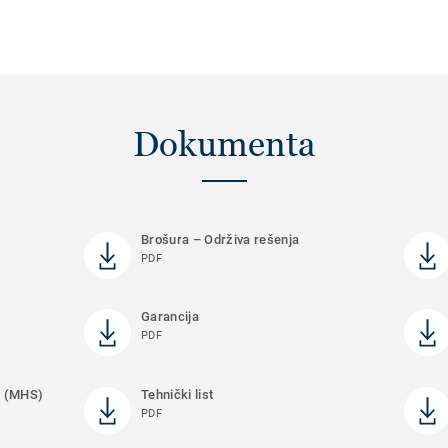
Dokumenta
Brošura – Održiva rešenja
PDF
Garancija
PDF
je (MHS)
Tehnički list
PDF