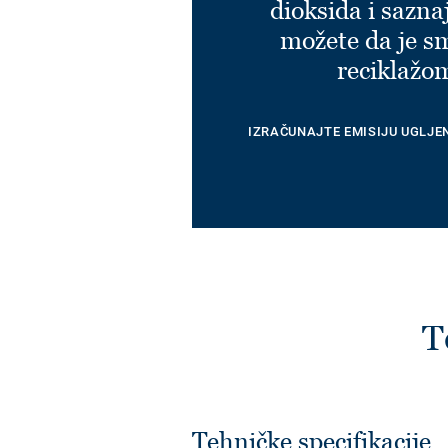
dioksida i sazna
možete da je s
reciklažo
IZRAČUNAJTE EMISIJU UGLJE
T
Tehničke specifikacije