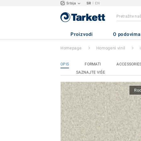
|
Srbija
SR
EN
iQ GRANIT
- Gra
Proizvodi
O podovima
Homepage
Homogeni vinil
OPIS
FORMATI
ACCESSORIE
SAZNAJTE VIŠE
Ro