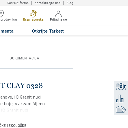
Kontakt forma
Kontaktirajte nas
Blog
 prodavnicu
Brza isporuka
Prijavite se
umenta
Otkrijte Tarkett
DOKUMENTACIJA
HT CLAY 0328
din
Zatraži
anove, iQ Granit nudi
Dodati 
e boje, sve zamišljeno
Pronađi
 iQ Granit nudi
pornost na habanje,
m saobraćajem. Nema
ČKE I EKOLOŠKE