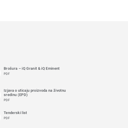
Brošura – iQ Granit & iQ Eminent
PDF
Izjava o uticaju proizvoda na životnu
sredinu (EPD)
PDF
Tenderski list
PDF