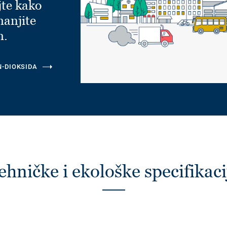
jte kako
manjite
m.
N-DIOKSIDA
ehničke i ekološke specifikaci