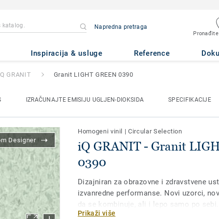
Napredna pretraga
Pronađite
anit LIGHT GREEN 0390
Inspiracija & usluge
Reference
Dok
iQ GRANIT
Granit LIGHT GREEN 0390
S
IZRAČUNAJTE EMISIJU UGLJEN-DIOKSIDA
SPECIFIKACIJE
Homogeni vinil
|
Circular Selection
om Designer
iQ GRANIT - Granit LI
0390
Dizajniran za obrazovne i zdravstvene ust
izvanredne performanse. Novi uzorci, nov
da se kombinuje, ali i lepo samo po sebi.
Prikaži više
ekstremnu izdržljivost, kao i vrhunsku ot