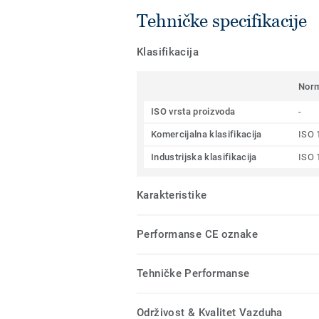
Tehničke specifikacije
Klasifikacija
Nor
ISO vrsta proizvoda
-
Komercijalna klasifikacija
ISO 
Industrijska klasifikacija
ISO 
Karakteristike
Performanse CE oznake
Tehničke Performanse
Održivost & Kvalitet Vazduha