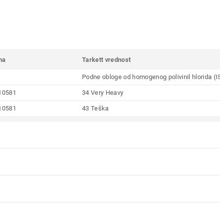
ma
Tarkett vrednost
Podne obloge od homogenog polivinil hlorida (
10581
34 Very Heavy
10581
43 Teška