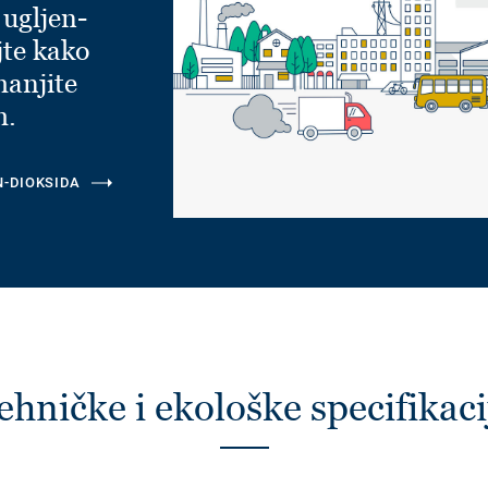
 ugljen-
jte kako
manjite
m.
N-DIOKSIDA
ehničke i ekološke specifikaci