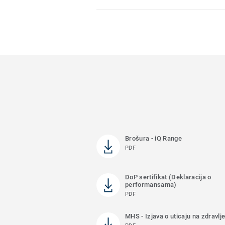
Brošura - iQ Range
PDF
DoP sertifikat (Deklaracija o
performansama)
PDF
MHS - Izjava o uticaju na zdravl