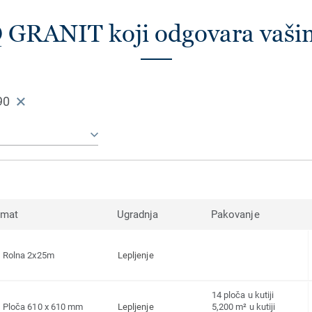
Q GRANIT koji odgovara vaš
90
rmat
Ugradnja
Pakovanje
Rolna 2x25m
Lepljenje
14 ploča u kutiji
Ploča 610 x 610 mm
Lepljenje
5,200 m² u kutiji