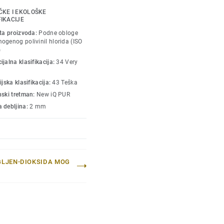
m saobraćajem. Nema
ČKE I EKOLOŠKE
no je jednostavno suvo
FIKACIJE
izgled. Zahvaljujući nizu
sta proizvoda:
Podne obloge
ći akustične, statičke
ogenog polivinil hlorida (ISO
)
iQ Granit je prava
jalna klasifikacija:
34 Very
deo naše kružne
ijska klasifikacija:
43 Teška
nski tretman:
New iQ PUR
 debljina:
2 mm
GLJEN-DIOKSIDA MOG