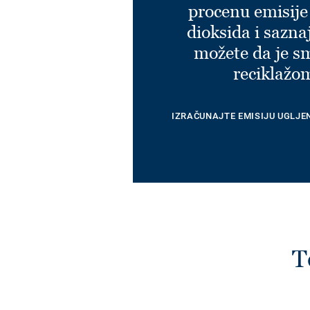
procenu emisije
dioksida i sazna
možete da je s
reciklažo
IZRAČUNAJTE EMISIJU UGLJE
T