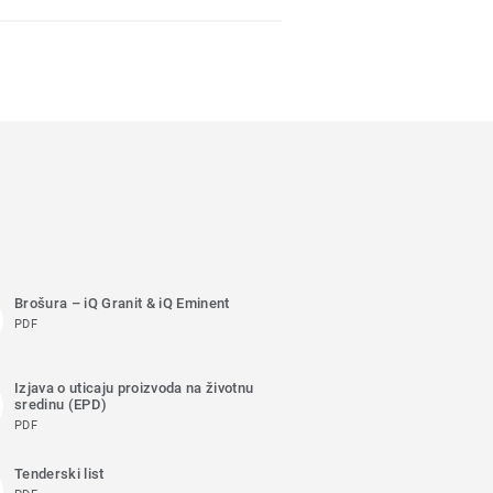
Brošura – iQ Granit & iQ Eminent
PDF
Izjava o uticaju proizvoda na životnu
sredinu (EPD)
PDF
Tenderski list