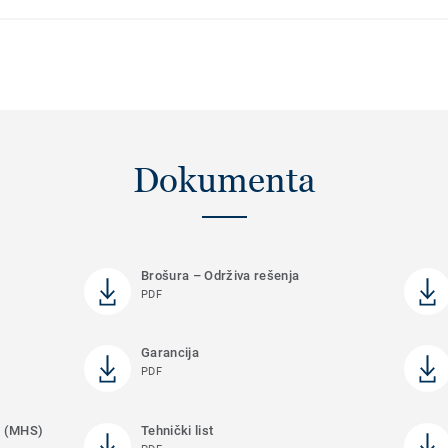
Dokumenta
Brošura – Održiva rešenja
PDF
Garancija
PDF
je (MHS)
Tehnički list