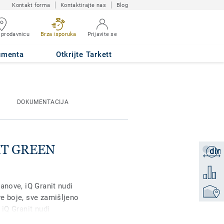
Kontakt forma
Kontaktirajte nas
Blog
 prodavnicu
Brza isporuka
Prijavite se
umenta
Otkrijte Tarkett
DOKUMENTACIJA
GHT GREEN
din
Zatraži
Dodati 
anove, iQ Granit nudi
Pronađi
e boje, sve zamišljeno
 iQ Granit nudi
pornost na habanje,