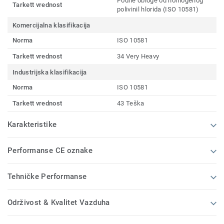
Podne obloge od homogenog
Tarkett vrednost
polivinil hlorida (ISO 10581)
Komercijalna klasifikacija
Norma
ISO 10581
Tarkett vrednost
34 Very Heavy
Industrijska klasifikacija
Norma
ISO 10581
Tarkett vrednost
43 Teška
Karakteristike
Performanse CE oznake
Tehničke Performanse
Održivost & Kvalitet Vazduha