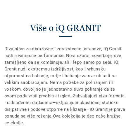
Više o iQ GRANIT
Dizajniran za obrazovne i zdravstvene ustanove, iQ Granit
nudi izvanredne performanse. Novi uzorci, nove boje, sve
zamišljeno da se kombinuje, ali i lepo samo po sebi. iQ
Granit nudi ekstremnu izdržljivost, kao i vrhunsku
otpornost na habanje, mrlje i habanje za sve oblasti sa
velikim saobraćajem. Nema potrebe za poliranjem ili
voskom, dovoljno je jednostavno suvo poliranje da se
ovom podu vrati prvobitni izgled. Zahvaljujući nizu formata
i usklađenim dodacima—uključujući akustične, statičke
disipativne i podove otporne na klizanje—iQ Granit je prava
ponuda sa više rešenja.Ova kolekcija je deo naše kružne
selekcije.