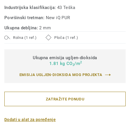
Industrijska klasifikacija:
43 Teška
Površinski tretman:
New iQ PUR
Ukupna debljina:
2 mm
Rolna (1 ref.)
Ploča (1 ref.)
Ukupna emisija ugljen-dioksida
2
1.81 kg CO
/m
2
EMISIJA UGLJEN-DIOKSIDA MOG PROJEKTA
ZATRAŽITE PONUDU
Dodati u alat za poređenje