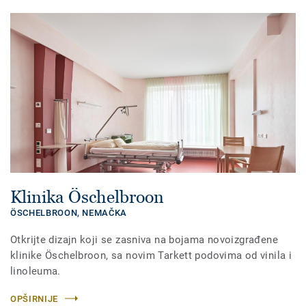
Klinika Öschelbroon
ÖSCHELBROON,
NEMAČKA
Otkrijte dizajn koji se zasniva na bojama novoizgrađene
klinike Öschelbroon, sa novim Tarkett podovima od vinila i
linoleuma.
OPŠIRNIJE