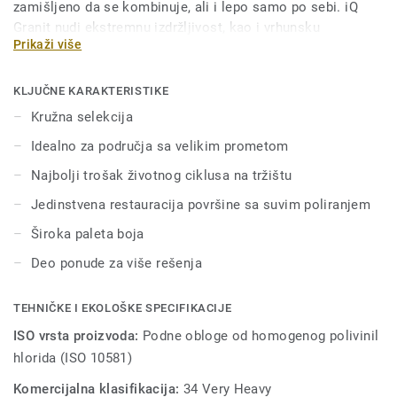
zamišljeno da se kombinuje, ali i lepo samo po sebi. iQ
Granit nudi ekstremnu izdržljivost, kao i vrhunsku
Prikaži više
otpornost na habanje, mrlje i habanje za sve oblasti sa
velikim saobraćajem. Nema potrebe za poliranjem ili
voskom, dovoljno je jednostavno suvo poliranje da se
KLJUČNE KARAKTERISTIKE
ovom podu vrati prvobitni izgled. Zahvaljujući nizu formata
Kružna selekcija
i usklađenim dodacima—uključujući akustične, statičke
Idealno za područja sa velikim prometom
disipativne i podove otporne na klizanje—iQ Granit je prava
ponuda sa više rešenja.Ova kolekcija je deo naše kružne
Najbolji trošak životnog ciklusa na tržištu
selekcije.
Jedinstvena restauracija površine sa suvim poliranjem
Široka paleta boja
Deo ponude za više rešenja
TEHNIČKE I EKOLOŠKE SPECIFIKACIJE
ISO vrsta proizvoda:
Podne obloge od homogenog polivinil
hlorida (ISO 10581)
Komercijalna klasifikacija:
34 Very Heavy