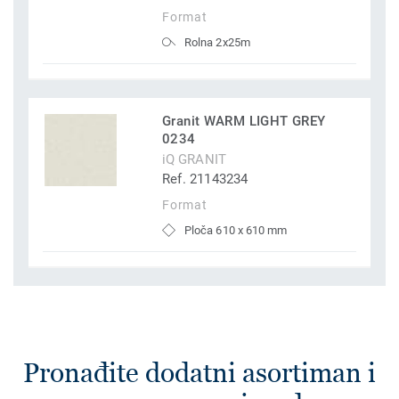
Format
Rolna 2x25m
Granit WARM LIGHT GREY
0234
iQ GRANIT
Ref. 21143234
Format
Ploča 610 x 610 mm
Pronađite dodatni asortiman i