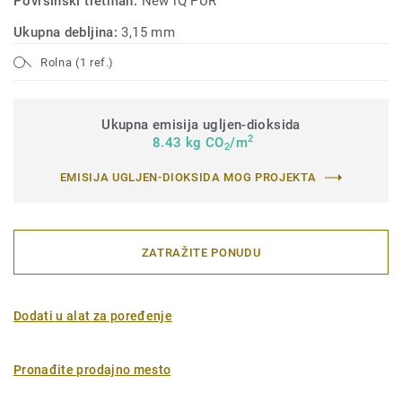
Površinski tretman:
New iQ PUR
Ukupna debljina:
3,15 mm
Rolna (1 ref.)
Ukupna emisija ugljen-dioksida
2
8.43 kg CO
/m
2
EMISIJA UGLJEN-DIOKSIDA MOG PROJEKTA
ZATRAŽITE PONUDU
Dodati u alat za poređenje
Pronađite prodajno mesto