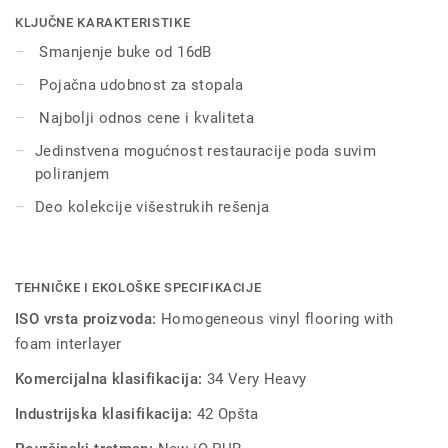
dovoljno da se povrati prvobitan izgled poda. Njegovih 55
KLJUČNE KARAKTERISTIKE
boja se uklapa sa drugim proizvodima i dodacima iz grupe
Smanjenje buke od 16dB
iQ Optima integrisanih rešenja.
Pojačna udobnost za stopala
Najbolji odnos cene i kvaliteta
Jedinstvena mogućnost restauracije poda suvim
poliranjem
Deo kolekcije višestrukih rešenja
TEHNIČKE I EKOLOŠKE SPECIFIKACIJE
ISO vrsta proizvoda:
Homogeneous vinyl flooring with
foam interlayer
Komercijalna klasifikacija:
34 Very Heavy
Industrijska klasifikacija:
42 Opšta