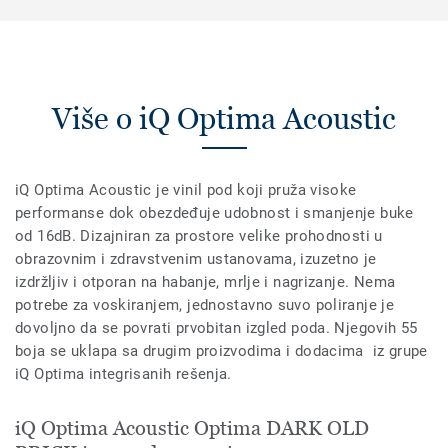
Više o iQ Optima Acoustic
iQ Optima Acoustic je vinil pod koji pruža visoke
performanse dok obezdeđuje udobnost i smanjenje buke
od 16dB. Dizajniran za prostore velike prohodnosti u
obrazovnim i zdravstvenim ustanovama, izuzetno je
izdržljiv i otporan na habanje, mrlje i nagrizanje. Nema
potrebe za voskiranjem, jednostavno suvo poliranje je
dovoljno da se povrati prvobitan izgled poda. Njegovih 55
boja se uklapa sa drugim proizvodima i dodacima iz grupe
iQ Optima integrisanih rešenja.
iQ Optima Acoustic Optima DARK OLD