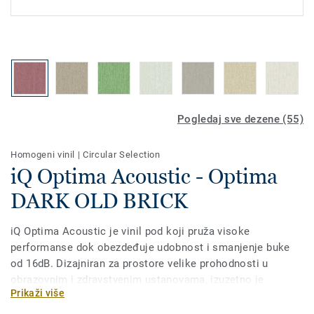
Pogledaj sve dezene (55)
Homogeni vinil
|
Circular Selection
iQ Optima Acoustic - Optima
DARK OLD BRICK
iQ Optima Acoustic je vinil pod koji pruža visoke
performanse dok obezdeđuje udobnost i smanjenje buke
od 16dB. Dizajniran za prostore velike prohodnosti u
obrazovnim i zdravstvenim ustanovama, izuzetno je
Prikaži više
izdržljiv i otporan na habanje, mrlje i nagrizanje. Nema
potrebe za voskiranjem, jednostavno suvo poliranje je