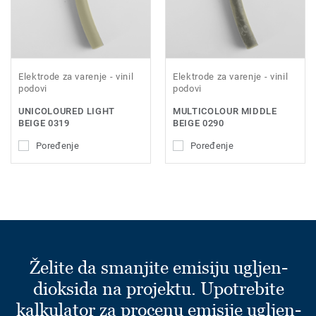
Elektrode za varenje - vinil
Elektrode za varenje - vinil
podovi
podovi
UNICOLOURED LIGHT
MULTICOLOUR MIDDLE
BEIGE 0319
BEIGE 0290
Poređenje
Poređenje
Želite da smanjite emisiju ugljen-
dioksida na projektu. Upotrebite
kalkulator za procenu emisije ugljen-