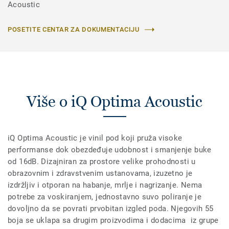
Acoustic
POSETITE CENTAR ZA DOKUMENTACIJU
Više o iQ Optima Acoustic
iQ Optima Acoustic je vinil pod koji pruža visoke
performanse dok obezdeđuje udobnost i smanjenje buke
od 16dB. Dizajniran za prostore velike prohodnosti u
obrazovnim i zdravstvenim ustanovama, izuzetno je
izdržljiv i otporan na habanje, mrlje i nagrizanje. Nema
potrebe za voskiranjem, jednostavno suvo poliranje je
dovoljno da se povrati prvobitan izgled poda. Njegovih 55
boja se uklapa sa drugim proizvodima i dodacima iz grupe