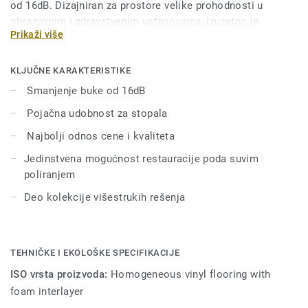
od 16dB. Dizajniran za prostore velike prohodnosti u
obrazovnim i zdravstvenim ustanovama, izuzetno je
Prikaži više
izdržljiv i otporan na habanje, mrlje i nagrizanje. Nema
potrebe za voskiranjem, jednostavno suvo poliranje je
dovoljno da se povrati prvobitan izgled poda. Njegovih 55
KLJUČNE KARAKTERISTIKE
boja se uklapa sa drugim proizvodima i dodacima iz grupe
Smanjenje buke od 16dB
iQ Optima integrisanih rešenja.
Pojačna udobnost za stopala
Najbolji odnos cene i kvaliteta
Jedinstvena mogućnost restauracije poda suvim
poliranjem
Deo kolekcije višestrukih rešenja
TEHNIČKE I EKOLOŠKE SPECIFIKACIJE
ISO vrsta proizvoda:
Homogeneous vinyl flooring with
foam interlayer