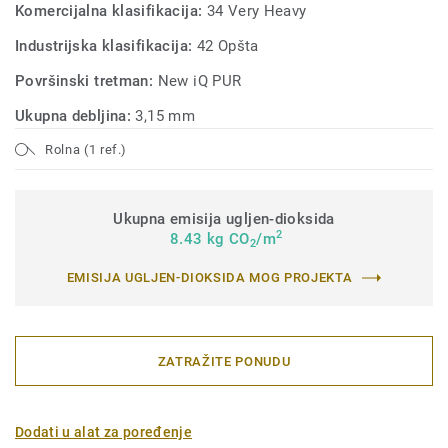
Komercijalna klasifikacija:
34 Very Heavy
Industrijska klasifikacija:
42 Opšta
Površinski tretman:
New iQ PUR
Ukupna debljina:
3,15 mm
Rolna (1 ref.)
Ukupna emisija ugljen-dioksida
2
8.43 kg CO
/m
2
EMISIJA UGLJEN-DIOKSIDA MOG PROJEKTA
ZATRAŽITE PONUDU
Dodati u alat za poređenje