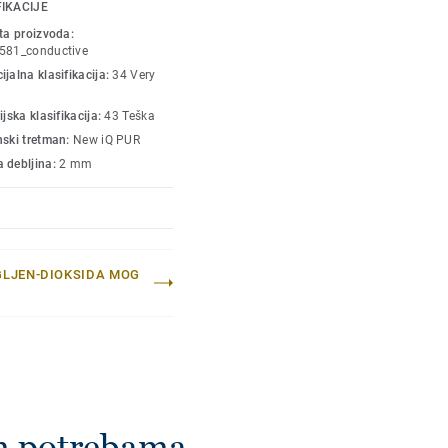
ost na habanje, fleke i
FIKACIJE
ti. Boje se uklapaju sa
ta proizvoda:
 kolekcije.
581_conductive
jalna klasifikacija:
34 Very
ijska klasifikacija:
43 Teška
nski tretman:
New iQ PUR
 debljina:
2 mm
GLJEN-DIOKSIDA MOG
im potrebama