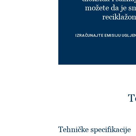
možete da je s
reciklažo
IZRAČUNAJTE EMISIJU UGLJE
T
Tehničke specifikacije