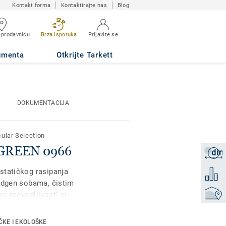
Kontakt forma
Kontaktirajte nas
Blog
 prodavnicu
Brza isporuka
Prijavite se
umenta
Otkrijte Tarkett
DOKUMENTACIJA
cular Selection
T GREEN 0966
din
Zatraži
statičkog rasipanja
Dodati 
endgen sobama, čistim
Pronađi
a provodljivosti su
oz vinil duž podnog
lekcije koja nudi
ČKE I EKOLOŠKE