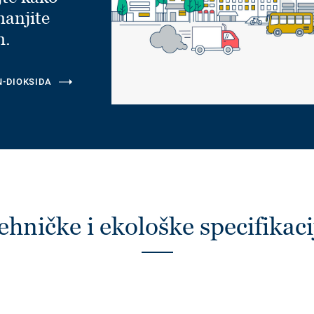
manjite
m.
N-DIOKSIDA
ehničke i ekološke specifikaci