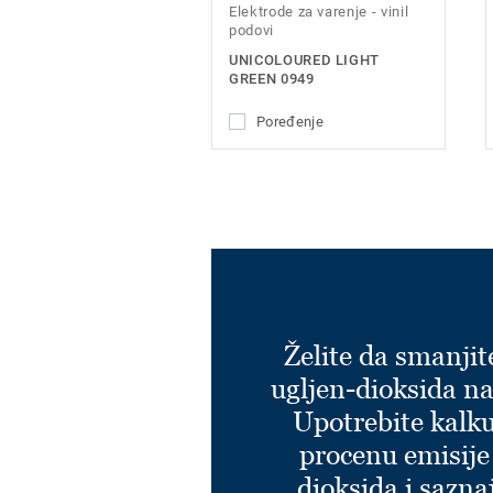
Elektrode za varenje - vinil
podovi
UNICOLOURED LIGHT
GREEN 0949
Poređenje
Želite da smanjit
ugljen-dioksida na
Upotrebite kalku
procenu emisije
dioksida i sazna