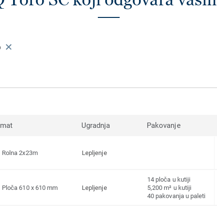
6
rmat
Ugradnja
Pakovanje
Rolna 2x23m
Lepljenje
14 ploča u kutiji
Ploča 610 x 610 mm
Lepljenje
5,200 m² u kutiji
40 pakovanja u paleti