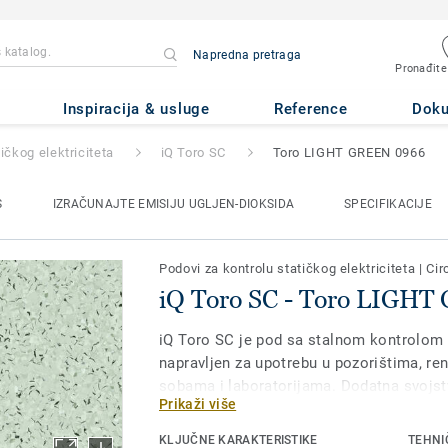
Napredna pretraga
Pronađite
o LIGHT GREEN 0966
Inspiracija & usluge
Reference
Dok
ičkog elektriciteta
iQ Toro SC
Toro LIGHT GREEN 0966
S
IZRAČUNAJTE EMISIJU UGLJEN-DIOKSIDA
SPECIFIKACIJE
Podovi za kontrolu statičkog elektriciteta
|
Cir
iQ Toro SC - Toro LIGH
iQ Toro SC je pod sa stalnom kontrolom 
napravljen za upotrebu u pozorištima, r
sobama i laboratorijama. Dodatna svojstv
Prikaži više
postignuta pomoću čađi koja se kreće kr
oslonca od čistog ugljenika. Deo je iQ ko
KLJUČNE KARAKTERISTIKE
TEHNI