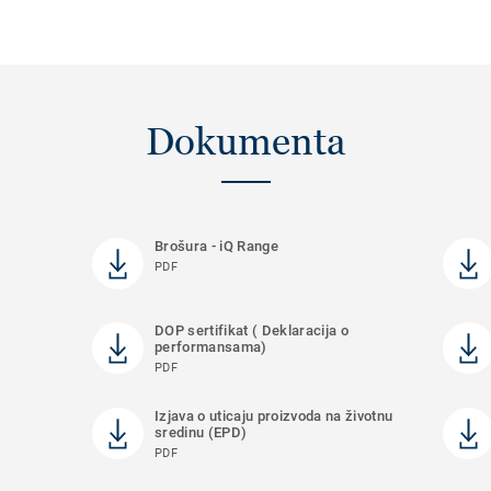
Dokumenta
Brošura - iQ Range
PDF
DOP sertifikat ( Deklaracija o
performansama)
PDF
Izjava o uticaju proizvoda na životnu
sredinu (EPD)
PDF