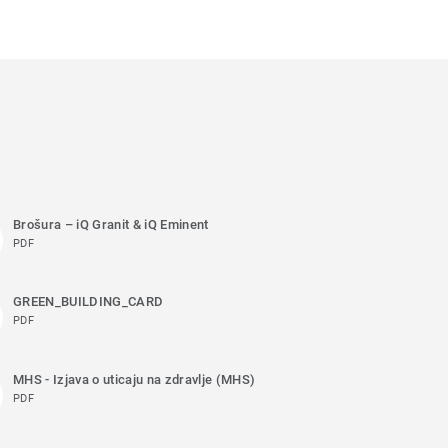
Brošura – iQ Granit & iQ Eminent
PDF
GREEN_BUILDING_CARD
PDF
MHS - Izjava o uticaju na zdravlje (MHS)
PDF