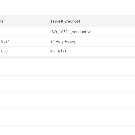
ma
Tarkett vrednost
ISO_10581_conductive
10581
34 Very Heavy
10581
43 Teška