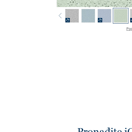
Pog
Pronađite i