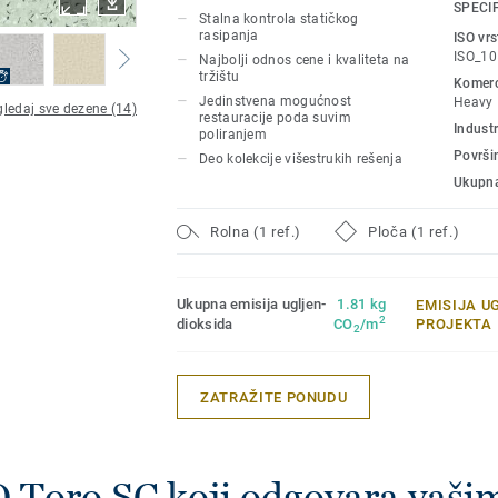
dodatnu istrajnost, kao i pojačanu otporn
SPECI
Stalna kontrola statičkog
nagrizanje u prostorima velike prohodnos
rasipanja
ISO vrs
drugim proizvodima i dodacima iz naše iQ
ISO_10
Najbolji odnos cene i kvaliteta na
tržištu
Komerci
Jedinstvena mogućnost
Heavy
ledaj sve dezene (14)
restauracije poda suvim
Industr
poliranjem
Površi
Deo kolekcije višestrukih rešenja
Ukupna
Rolna (1 ref.)
Ploča (1 ref.)
Ukupna emisija ugljen-
1.81 kg
EMISIJA U
2
dioksida
CO
/m
PROJEKTA
2
ZATRAŽITE PONUDU
Q Toro SC koji odgovara vaš