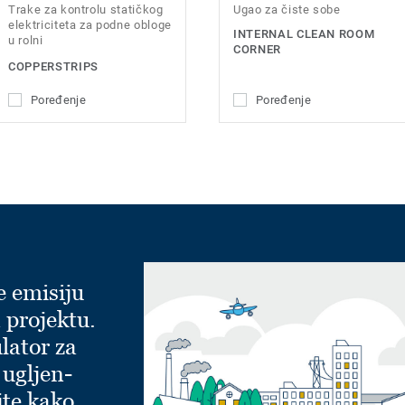
Trake za kontrolu statičkog
Ugao za čiste sobe
elektriciteta za podne obloge
INTERNAL CLEAN ROOM
u rolni
CORNER
COPPERSTRIPS
Poređenje
Poređenje
e emisiju
 projektu.
lator za
 ugljen-
jte kako