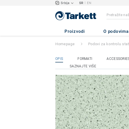
|
Srbija
SR
EN
iQ Toro SC
- Tor
Proizvodi
O podovima
Homepage
Podovi za kontrolu stat
OPIS
FORMATI
ACCESSORIE
SAZNAJTE VIŠE