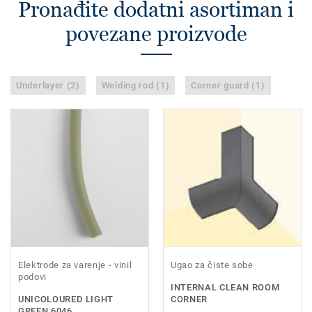
Pronađite dodatni asortiman i
povezane proizvode
Underlayer (2)
Welding rod (1)
Corner guard (1)
Elektrode za varenje - vinil
Ugao za čiste sobe
podovi
INTERNAL CLEAN ROOM
UNICOLOURED LIGHT
CORNER
GREEN 6046