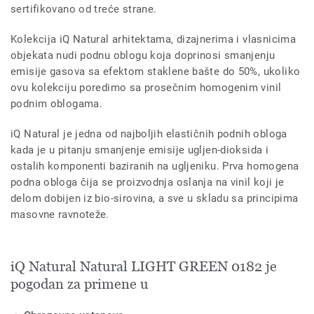
sertifikovano od treće strane.
Kolekcija iQ Natural arhitektama, dizajnerima i vlasnicima
objekata nudi podnu oblogu koja doprinosi smanjenju
emisije gasova sa efektom staklene bašte do 50%, ukoliko
ovu kolekciju poredimo sa prosečnim homogenim vinil
podnim oblogama.
iQ Natural je jedna od najboljih elastičnih podnih obloga
kada je u pitanju smanjenje emisije ugljen-dioksida i
ostalih komponenti baziranih na ugljeniku. Prva homogena
podna obloga čija se proizvodnja oslanja na vinil koji je
delom dobijen iz bio-sirovina, a sve u skladu sa principima
masovne ravnoteže.
iQ Natural Natural LIGHT GREEN 0182 je
pogodan za primene u