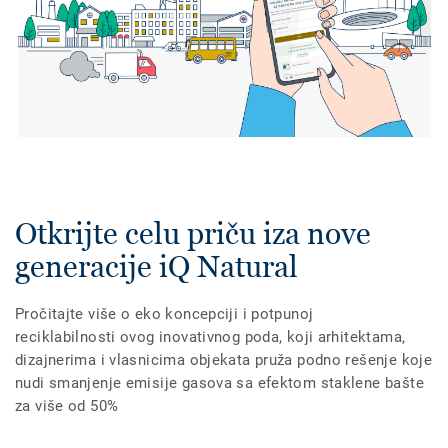
Otkrijte celu priču iza nove
generacije iQ Natural
Pročitajte više o eko koncepciji i potpunoj
reciklabilnosti ovog inovativnog poda, koji arhitektama,
dizajnerima i vlasnicima objekata pruža podno rešenje koje
nudi smanjenje emisije gasova sa efektom staklene bašte
za više od 50%