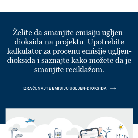
Želite da smanjite emisiju ugljen-
dioksida na projektu. Upotrebite
kalkulator za procenu emisije ugljen-
dioksida i saznajte kako možete da je
smanjite reciklažom.
IZRAČUNAJTE EMISIJU UGLJEN-DIOKSIDA