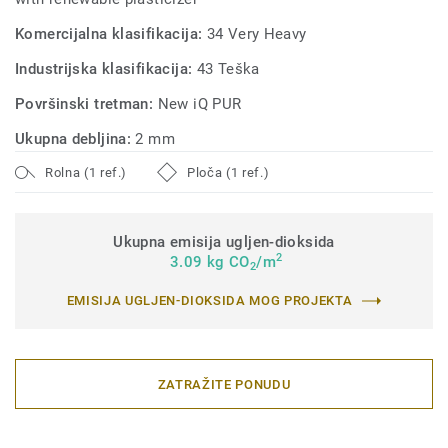
Komercijalna klasifikacija:
34 Very Heavy
Industrijska klasifikacija:
43 Teška
Površinski tretman:
New iQ PUR
Ukupna debljina:
2 mm
Rolna (1 ref.)
Ploča (1 ref.)
Ukupna emisija ugljen-dioksida
2
3.09 kg CO
/m
2
EMISIJA UGLJEN-DIOKSIDA MOG PROJEKTA
ZATRAŽITE PONUDU