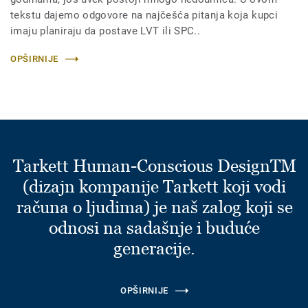
tekstu dajemo odgovore na najčešća pitanja koja kupci
imaju planiraju da postave LVT ili SPC..
OPŠIRNIJE
Tarkett Human-Conscious DesignTM
(dizajn kompanije Tarkett koji vodi
računa o ljudima) je naš zalog koji se
odnosi na sadašnje i buduće
generacije.
OPŠIRNIJE