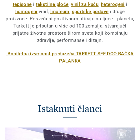
tepisone
i
tekstilne ploče
,
vinil za kuću
,
heterogeni
i
homogeni
vinil,
linoleum
,
sportske podove
i druge
proizvode. Posvećeni pozitivnom uticaju na ljude i planetu,
Tarkett je prisutan u više od 100 zemalja, stvarajući
prijatne životne prostore širom sveta koji kombinuju
zdravlje, performanse i dizajn.
Bonitetna izvrsnost preduzeća TARKETT SEE DOO BAČKA
PALANKA
Istaknuti članci