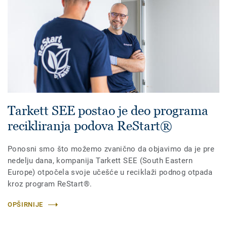
Tarkett SEE postao je deo programa
recikliranja podova ReStart®
Ponosni smo što možemo zvanično da objavimo da je pre
nedelju dana, kompanija Tarkett SEE (South Eastern
Europe) otpočela svoje učešće u reciklaži podnog otpada
kroz program ReStart®.
OPŠIRNIJE