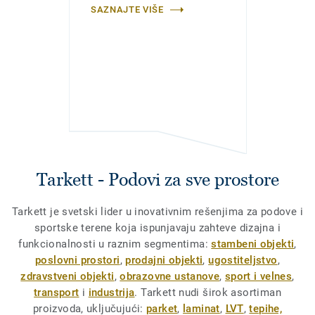
SAZNAJTE VIŠE
Tarkett - Podovi za sve prostore
Tarkett je svetski lider u inovativnim rešenjima za podove i
sportske terene koja ispunjavaju zahteve dizajna i
funkcionalnosti u raznim segmentima:
stambeni objekti
,
poslovni prostori
,
prodajni objekti
,
ugostiteljstvo
,
zdravstveni objekti
,
obrazovne ustanove
,
sport i velnes
,
transport
i
industrija
. Tarkett nudi širok asortiman
proizvoda, uključujući:
parket
,
laminat
,
LVT
,
tepihe,